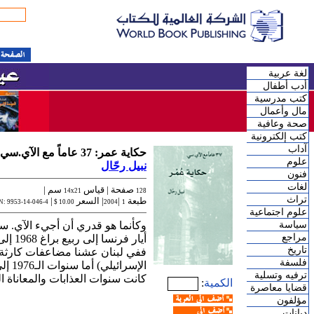
لغة عربية
أدب أطفال
كتب مدرسية
مال وأعمال
صحة وعافية
كتب إلكترونية
آداب
حكاية عمر: 37 عاماً مع الآي.سي.
علوم
نبيل رحّال
فنون
لغات
صفحة |
قياس
سم |
14x21
128
تراث
طبعة
|
| السعر
|
N: 9953-14-046-4
10.00 $
2004
1
علوم اجتماعية
سياسة
وكأنما هو قدري أن أجيء الآي. س
مراجع
تاريخ
فلسفة
ترفيه وتسلية
كانت سنوات العذابات والمعاناة 
الكمية
:
قضايا معاصرة
مؤلفون
ديانات