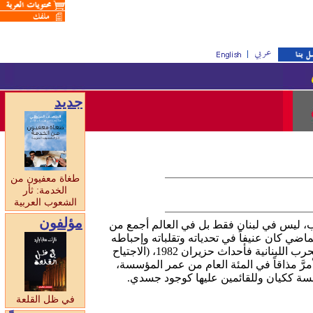
جديد
طغاة معفيون من
الخدمة: ثأر
الشعوب العربية
مؤلفون
اب، ليس في لبنان فقط بل في العالم أجمع من
حقيقة أن الربع الأخير من القرن الماضي كان عنيفاً في تحدياته وتقلباته وإحباطه
ففي لبنان عشنا مضاعفات كارثة النكسة 1967، ثم أحداث 1969 فأحداث 1973 وبعدها أحداث 1975 بدء الحرب اللبنانية فأحداث حزيران 1982، (الاجتياح
كثر إحباطاً والأمرَّ مذاقاً في المئة العام من عمر المؤسسة،
سسة ككيان وللقائمين عليها كوجود جسدي.
في ظل القلعة