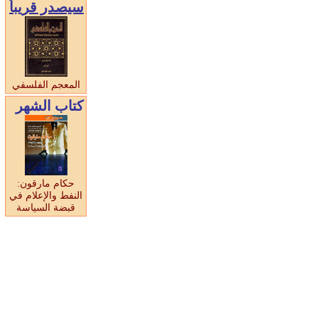
سيصدر قريبا
المعجم الفلسفي
كتاب الشهر
حكام مارقون:
النفط والإعلام في
قبضة السياسة