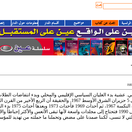
ISB
ي. عشية بدء الغليان السياسي الإقليمي والمحلي وبدء انتفاضات الطل
أيار فرنسا إلى ربيع براغ 1968 إلى 5 حزيران الشرق الأوسط 1967. وال
الإسرائيلي) أما سنوات الـ1976 إلى 1990 فتحتاج إلى مجلدات واسعة لأنها تبقى الأتعس والأ
التي لا تنسى، لكننا صمدنا على مضض وتحملنا ما حملته من تهديد للمؤ