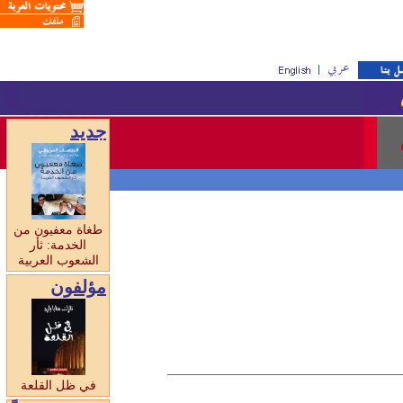
جديد
طغاة معفيون من
الخدمة: ثأر
الشعوب العربية
مؤلفون
في ظل القلعة