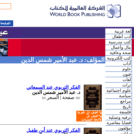
لغة عربية
أدب أطفال
كتب مدرسية
مال وأعمال
صحة وعافية
كتب إلكترونية
المؤلف: د. عبد الأمير شمس الدين
آداب
علوم
فنون
لغات
تراث
الفكر التربوي عند السمعاني
علوم اجتماعية
د. عبد الأمير شمس الدين
سياسة
صفحة |
السعر
6 $
262
مراجع
تاريخ
فلسفة
ترفيه وتسلية
قضايا معاصرة
مؤلفون
الفكر التربوي عند أبن طفيل
ديانات