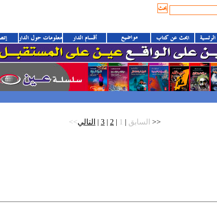
>>
<<السابق
|
1
|
2
|
3
|
التالي